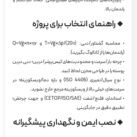
• پاورپک‌های کامپکت/ابزارهای هیدرولیکی: ابعاد کم‌حجم و
راندمان بالا.
🔸راهنمای انتخاب برای پروژه
• محاسبه گشتاور/دبی: T≈Vg×Δp/(20π) و Q≈Vg×n×ηv
(راندمان‌ها را از کاتالوگ بگیرید).
• چرخه بار/سرعت و محدودیت‌های کیس‌پرشر/درین؛ دبی درین
پوسته را در طراحی مخزن لحاظ کنید.
• نوع سیال/تمیزی (ISO 4406) و بازه دما/ویسکوزیته؛ در
سرعت‌های خیلی بالا از ویسکوزیته مرجع خارج نشوید.
• استاندارد فلنج/شفت (CETOP/ISO/SAE) و جهت چرخش؛
تطبیق دقیق در جایگزینی.
🔸نصب ایمن و نگهداری پیشگیرانه