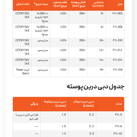
جابجایی
فشار پیوسته
فشار متناوب
مدل
سرعت مرجع*
نکات اتصال
(cc/rev)
مرجع (bar)
مرجع (bar)
F11-005
≈5
≈350
≈420
تا ≈14,000
CETOP/ISO/
rpm (شرایط
SAE
مرجع)
F11-006
≈6
≈350
≈420
تا ≈14,000
CETOP/ISO/
rpm (شرایط
SAE
مرجع)
F11-010
≈10
≈350
≈420
مدل‌محور
CETOP/ISO/
SAE
F11-012
≈12
≈350
≈420
مدل‌محور
CETOP/ISO/
SAE
F11-014
≈14
≈350
≈420
مدل‌محور
CETOP/ISO/
SAE
F11-019
≈19
≈350
≈420
مدل‌محور
گزینه Power
Boost
جدول دبی درین پوسته
دبی درین نرمال
دبی درین بیشینه
مدل
ویژگی
(L/min)
(L/min)
F11-5
0.2
1.0
طراحی لاین درین با
افت کم
—
1.0
0.2
F11-6
—
1.5
0.3
F11-10