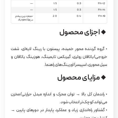
—
1.5
0.3
F11-12
—
1.5
0.3
F11-14
F11-19
0.4
2.0
حجم درین بیشتر
در rpm/Δp بالا
🔸اجزای محصول
• گروه گردنده محور خمیده، پیستون با رینگ لایه‌ای، شفت
خروجی/یاتاقان رولری، گیربکس تایمینگ، هوزینگ یاتاقان و
سیل محوری، اسپیسر/اورینگ‌های راهنما.
🔸مزایای محصول
• راندمان کل بالا → توان محرک و اندازه مبدل حرارتی/مخزن
می‌تواند کوچک‌تر انتخاب شود.
• گشتاور راه‌اندازی زیاد و عملکرد پایدار در دورهای پایین →