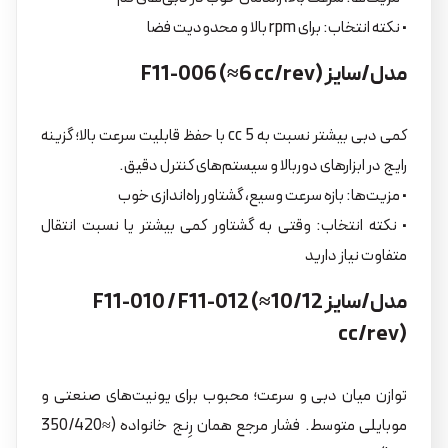
• نکته انتخاب: برای rpm بالا و محدودیت فضا
مدل/سایز F11-006 (≈6 cc/rev)
کمی دبی بیشتر نسبت به 5 cc با حفظ قابلیت سرعت بالا؛ گزینه
رایج در ابزارهای دوربالا و سیستم‌های کنترل دقیق.
• مزیت‌ها: بازه سرعت وسیع، گشتاور راه‌اندازی خوب
• نکته انتخاب: وقتی به گشتاور کمی بیشتر یا نسبت انتقال
متفاوت نیاز دارید
مدل/سایز F11-010 / F11-012 (≈10/12
cc/rev)
توازن میان دبی و سرعت؛ محبوب برای یونیت‌های صنعتی و
موبایلی متوسط. فشار مرجع همان رِنج خانواده (≈350/420