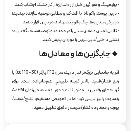
• پرایمینگ و هواگیری قبل از راه‌اندازی؛ از کار خشک اجتناب کنید.
• درین پوسته را کوتاه، با افت کم و مطابق توصیه سازنده ببندید؛
در برخی سناریوها چک‌والو پیشنهادی در درین قرار دهید.
• کلاس تمیزی و دمای سیال را در محدوده توصیه‌شده نگه دارید؛
نشتی داخلی/دبی درین را دوره‌ای پایش کنید.
🔸جایگزین‌ها و معادل‌ها
اگر به جابجایی بزرگ‌تر نیاز دارید، سری F12 پارکر (30–110 cc) با
رنج فشار/قدرت بالاتر گزینه طبیعیِ هم‌خانواده است. برای
گزینه‌های رقابتی در موتور ثابت محور خمیده، می‌توان A2FM
رکسروت را نیز بررسی کرد؛ اما در تعویض مستقیم، فلنج/شفت/
پورت و محدوده فشار/سرعت را دقیق تطبیق دهید.