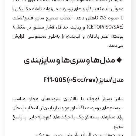
علاوه بر نسخهٔ استاندارد، گزینه Power Boost برای F11-19
معرفی شده که در کاربردهای پرسرعت می‌تواند تلفات مکانیکی را
تا حدود ۱۵٪ کاهش دهد. انتخاب صحیح سایز، فلنج/شفت
(CETOP/ISO/SAE) و رعایت حداقل فشار مطلق در مکش/
پوسته، عمر یاتاقان و آب‌بندی را به‌طور محسوسی افزایش
می‌دهد.
🔸مدل‌ها و سری‌ها و سایزبندی
مدل/سایز F11-005 (≈5 cc/rev)
سایز بسیار کوچک با بالاترین سرعت‌های مجاز؛ مناسب
سیستم‌های پرسرعت با گشتاور موردنیاز پایین‌تر. انتخاب ایده‌آل
برای مدارهای بسته کوچک یا حرکت‌های کم‌جابه‌جایی با پاسخ
سریع.
• مزیت‌ها: سرعت بالا، راندمان خوب در دبی‌های کم