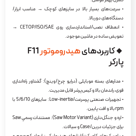
کنترل بهتر موشن.
• سرعت‌های بسیار بالا در سایزهای کوچک → مناسب ابزار/
دستگاه‌های دوربالا.
• انعطاف نصب/استانداردسازی روی CETOP/ISO/SAE →
تعویض ساده در ماشین موجود.
🔸کاربردهای
هیدروموتور
F11
پارکر
• مدارهای بسته موبایلی (درایو چرخ/وینچ): گشتاور راه‌اندازی
قوی، راندمان بالا و کیس‌پرشر قابل مدیریت.
• تجهیزات صنعتی پرسرعت/Low-inertia: سایزهای 5/6/10 با
rpm بالا و افت پایین.
• اره و جنگل‌داری (Saw Motor Variant): مستندات رسمیِ Saw
برای جزئیات درین/Case و سیالات.