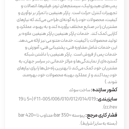
پمپ‌های هیدرولیک، سیستم‌های ترمز، فیلترها، اتصالات و
تجهیزات کنترل حرکت است. پارکر هنیفین با تمرکز بر نوآوری و
کیفیت، محصولات خود را به گونه‌ای طراحی می‌کند که نیازهای
مشتریان را در صنایع مختلف برآورده کند و به بهبود عملکرد و
کارایی کمک کند. خدمات پارکر هنیفین پارکر هنیفین علاوه بر
تولید محصولات با کیفیت، خدمات متنوعی نیز ارائه می‌دهد.
این خدمات شامل مشاوره فنی، پشتیبانی فنی، آموزش و
خدمات پس از فروش است. پارکر هنیفین با داشتن شبکه
گسترده‌ای از نمایندگی‌ها و مراکز خدماتی در سراسر جهان، به
مشتریان خود کمک می‌کند تا بهترین راه‌حل‌ها را برای نیازهای
خود پیدا کنند و از عملکرد بهینه محصولات خود بهره‌مند
شوند.)
کشور سازنده:
ساخت سوئد
سایزبندی:
F11-005/006/010/012/014/019 (≈5 تا 19
cc/rev).
فشار کاری مرجع:
پیوسته ≈350 bar؛ متناوب تا ≈420 bar
(بسته به سایز/شرایط).