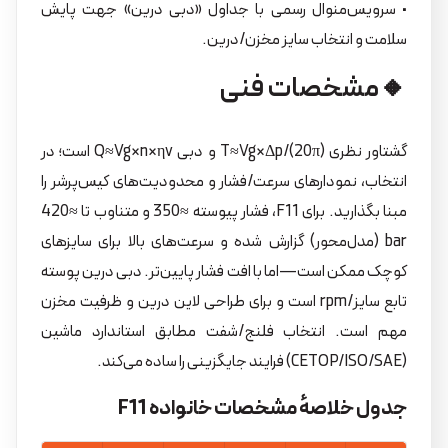
• سرویس‌منوال رسمی با جداول «دبی درین» جهت پایش
سلامت و انتخاب سایز مخزن/درین.
🔸مشخصات فنی
گشتاور نظری T≈Vg×Δp/(20π) و دبی Q≈Vg×n×ηv است؛ در
انتخاب، نمودارهای سرعت/فشار و محدودیت‌های کیس‌پرشر را
مبنا بگذارید. برای F11، فشار پیوسته ≈350 و متناوب تا ≈420
bar (مدل‌محور) گزارش شده و سرعت‌های بالا برای سایزهای
کوچک ممکن است—اما با افت فشار پایین‌تر. دبی درین پوسته
تابع سایز/rpm است و برای طراحی لاین درین و ظرفیت مخزن
مهم است. انتخاب فلنج/شفت مطابق استاندارد ماشین
(CETOP/ISO/SAE) فرایند جایگزینی را ساده می‌کند.
جدول خلاصهٔ مشخصات خانواده F11