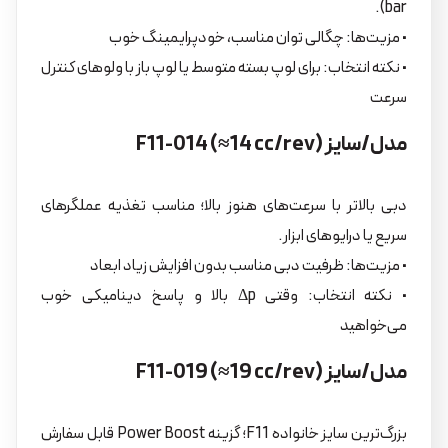
bar).
• مزیت‌ها: چگالی توان مناسب، خودپرایمینگ خوب
• نکته انتخاب: برای لوپ بسته متوسط یا لوپ باز با ولوهای کنترل
سرعت
مدل/سایز F11-014 (≈14 cc/rev)
دبی بالاتر با سرعت‌های هنوز بالا؛ مناسب تغذیه عملگرهای
سریع یا درایوهای ابزار.
• مزیت‌ها: ظرفیت دبی مناسب بدون افزایش زیاد ابعاد
• نکته انتخاب: وقتی Δp بالا و پاسخ دینامیکی خوب
می‌خواهید
مدل/سایز F11-019 (≈19 cc/rev)
بزرگ‌ترین سایز خانواده F11؛ گزینه Power Boost قابل سفارش