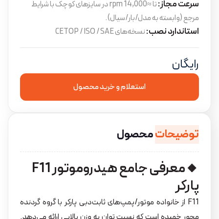
سرعت مجاز:
تا ≈14,000 rpm در سایزهای کوچک با شرایط
مرجع (وابسته به مدل/بار/سیال).
استاندارد نصب:
نسخه‌های CETOP / ISO / SAE
رایگان
استعلام و خرید محصول
توضیحات
محصول
🔸معرفی جامع هیدروموتور F11
پارکر
F11 از خانواده موتور/پمپ‌های ثابت‌دبی پارکر با گروه گردنده
محور خمیده است که نسبت توان به وزن بالایی ارائه می‌دهد.