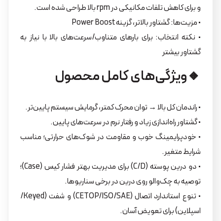
و برای کاهش تلفات مکانیکی در rpm بالا طراحی شده است.
• مزیت‌ها: گشتاور بالاتر، گزینه Power Boost
• نکته انتخاب: برای بارهای متناوب/سرعت‌های بالا با نیاز به
گشتاور بیشتر
🔸ویژگی‌های کامل محصول
• راندمان کل بالا → توان محرک کمتر، گرمایش سیستم پایین‌تر.
• گشتاور راه‌اندازی زیاد و رفتار نرم در سرعت‌های پایین.
• خودپرایمینگ خوب و مقاومت در شوک‌های حرارتی؛ مناسب
شرایط متغیر.
• دو درین پوسته (C/D) برای مدیریت بهتر فشار کیس (Case)؛
توصیه به چک‌والو روی درین در برخی سناریوها.
• تنوع استاندارد اتصال (CETOP/ISO/SAE) و شفت (Keyed/
اسپلاین) برای تعویض آسان.