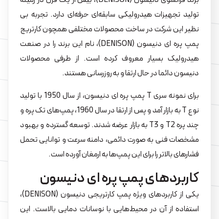
برند فرانسوی دنیسون (DENISON)، بیش از یک قرن در زمینه
تولید تجهیزات هیدرولیکی سابقه‌ای حرفه‌ای دارد. تجربه بی
نظیر این شرکت در ساخت محصولات مختلفی همچون کارتریج
پمپ پره ای دنیسون (DENISON)، نام این برند را در صنعت
هیدرولیک بسیار معروف کرده است. از طرفی محصولات
دنیسون دائما در حال ارتقا و به روزرسانی هستند.
برای نمونه سری T پمپ پره ای دنیسون، از سال 1950 با تولید
نوع T به بازار آمد و پس از ارتقا در سال 1960، پمپ‌های تک پره و
چند پره T2 و T3 به بازار عرضه شدند. توسعه گسترده و بهبود
مشخصات فنی به صورت دائمی، دامنه سرعت و توانایی تحمل
فشارهای بالاتر را برای این پمپ‌ها به ارمغان آورده است.
کاربردهای پمپ پره ای دنیسون
یکی از کاربردهای ویژه پمپ کارتریجی دنیسون (DENISON)،
استفاده از آن در محیط‌هایی با نوسانات دمایی بالاست. این