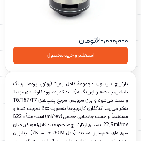
۶۰,۰۰۰,۰۰۰
تومان
استعلام و خرید محصول
کارتریج دنیسون مجموعهٔ کاملِ پمپاژ (روتور، پره‌ها، رینگ
بادامی، پلیت‌ها و اورینگ‌ها) است که به‌صورت کارخانه‌ای مونتاژ
و تست می‌شود و برای سرویس سریع پمپ‌های T6/T67/T7
به‌کار می‌رود. کدگذاری کارتریج‌ها به‌صورت Bxx تعریف شده و
مستقیماً بر حسب جابجایی حجمی (ml/rev) است؛ مثلاً B22 =
‎22٫5 ml/rev. بسیاری از کارتریج‌ها هم‌بعد و قابل‌تعویض میان
سری‌های هم‌سایز هستند (مثل 7B ↔ 6C/6CM)، بنابراین