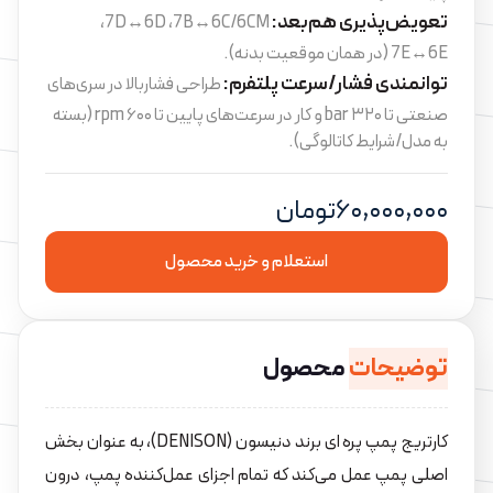
تعویض‌پذیری هم‌بعد:
7B↔6C/6CM، ‏7D↔6D،
توانمندی فشار/سرعت پلتفرم:
طراحی فشاربالا در سری‌های
صنعتی تا ۳۲۰ bar و کار در سرعت‌های پایین تا ۶۰۰ rpm (بسته
به مدل/شرایط کاتالوگی).
۶۰,۰۰۰,۰۰۰
تومان
استعلام و خرید محصول
توضیحات
محصول
کارتریج پمپ پره ای برند دنیسون (DENISON)، به عنوان بخش
اصلی پمپ عمل می‌کند که تمام اجزای عمل‌کننده پمپ، درون