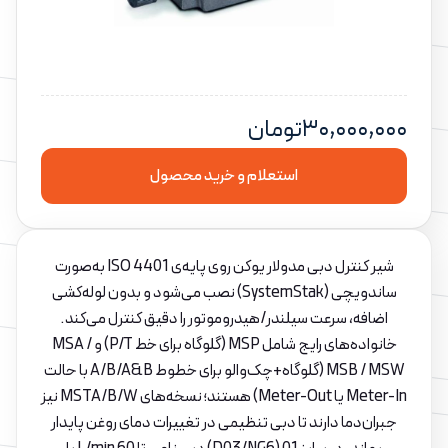
۳۰,۰۰۰,۰۰۰
تومان
استعلام و خرید محصول
شیر کنترل دبی مدولار یوکن روی پایه‌ی ISO 4401 به‌صورت
ساندویچی (SystemStak) نصب می‌شود و بدون لوله‌کشی
اضافه، سرعت سیلندر/هیدروموتور را دقیق کنترل می‌کند.
خانواده‌های رایج شامل MSP (گلوگاه برای خط P/T) و MSA /
MSB / MSW (گلوگاه‌+چک‌والو برای خطوط A/B/A&B با حالت
Meter-In یا Meter-Out) هستند؛ نسخه‌های MSTA/B/W نیز
جبران‌دما دارند تا دبی تنظیمی در تغییرات دمای روغن پایدار