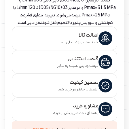
بماند. در سایز 01 (D03/NG6) دبی نامی تا 60 L/min با
Pmax=31.5 MPa و در سایز 03 (D05/NG10) تا 120 L/min با
Pmax=25 MPa عرضه می‌شود. نتیجه، مداری فشرده،
کم‌نشتی و سرویس‌پذیر با تنظیم قفل‌شونده‌ی دبی است.
اصالت کالا
خرید محصولات اصلی از ما
قیمت استثنایی
قیمت رقابتی نسبت به سایر
تضمین کیفیت
اطمینان خاطر در خرید شما
مشاوره خرید
راهنمای تخصصی پیش از خرید